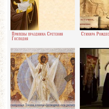
Припевы праздника Сретения
Стихира Рожде
Господня