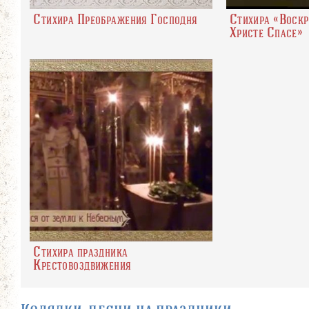
Стихира Преображения Господня
Стихира «Воскр
Христе Спасе»
Стихира праздника
Крестовоздвижения