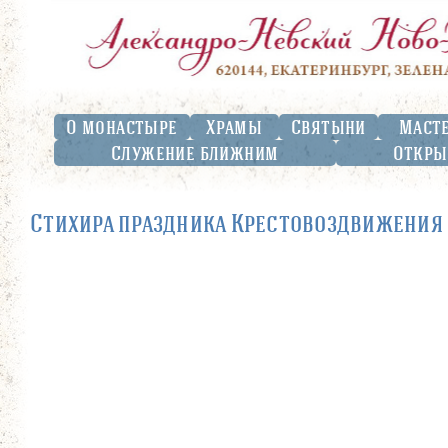
О монастыре
Храмы
Святыни
Маст
Служение ближним
Откры
Стихира праздника Крестовоздвижения 