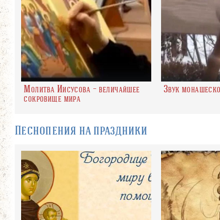
Молитва Иисусова – величайшее
Звук монашеско
сокровище мира
Песнопения на праздники