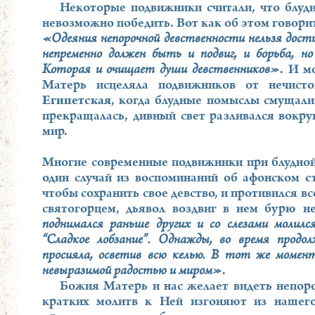
Некоторые подвижники считали, что блу
невозможно победить. Вот как об этом говори
«Одеяния непорочной девственности нельзя достич
непременно должен быть и подвиг, и борьба, н
Которая и очищает души девственников»
. И м
Матерь исцеляла подвижников от нечист
Египетская
, когда блудные помыслы смущали
прекращалась, дивный свет разливался вокру
мир.
Многие современные подвижники при блудной
один случай из воспоминаний об афонском
с
чтобы сохранить свое девство, и противился в
святогорцем, дьявол воздвиг в нем бурю 
поднимался раньше других и со слезами молилс
“Сладкое лобзание”. Однажды, во время продо
просияла, осветив всю келью. В тот же момент
невыразимой радостью и миром»
.
Божия Матерь и нас желает видеть непоро
кратких молитв к Ней изгоняют из нашег