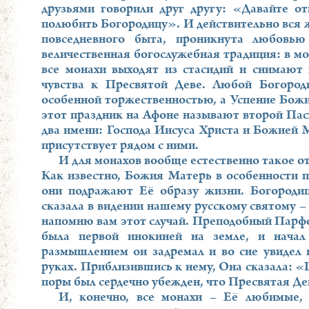
друзьями говорили друг другу: «Давайте от
полюбить Богородицу». И действительно вся ж
повседневного быта, проникнута любовью
величественная богослужебная традиция: в мо
все монахи выходят из стасидий и снимают 
чувства к Пресвятой Деве. Любой Богород
особенной торжественностью, а Успение Божи
этот праздник на Афоне называют второй Пасх
два имени: Господа Иисуса Христа и Божией М
присутствует рядом с ними.
И для монахов вообще естественно такое о
Как известно, Божия Матерь в особенности 
они подражают Её образу жизни. Богороди
сказала в видении нашему русскому святому 
напомню вам этот случай. Преподобный Парфе
была первой инокиней на земле, и нача
размышлением он задремал и во сне увидел
руках. Приблизившись к нему, Она сказала: «
поры был сердечно убежден, что Пресвятая Де
И, конечно, все монахи – Её любимые, 