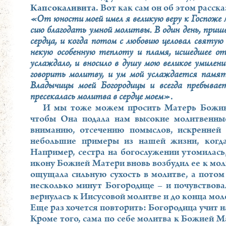
Капсокаливита
. Вот как сам он об этом расска
«От юности моей имел я великую веру к Госпоже мо
сию благодать умной молитвы. В один день, прише
сердца, и когда потом с любовию целовал святую 
некую особенную теплоту и пламя, исшедшее от
услаждало, и вносило в душу мою великое умилени
говорить молитву, и ум мой услаждается памят
Владычицы моей Богородицы и всегда пребывае
пресекалась молитва в сердце моем»
.
И мы тоже можем просить Матерь Божию 
чтобы Она подала нам высокие молитвенные
вниманию, отсечению помыслов, искренней 
небольшие примеры из нашей жизни, когд
Например, сестра на богослужении утомилась,
икону Божией Матери вновь возбудил ее к мол
ощущала сильную сухость в молитве, а потом
несколько минут Богородице – и почувствовал
вернулась к Иисусовой молитве и до конца мо
Еще раз хочется повторить: Богородица учит н
Кроме того, сама по себе молитва к Божией М