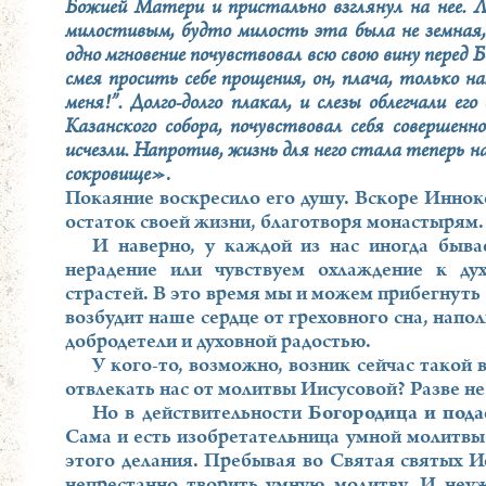
Божией Матери и пристально взглянул на нее. 
милостивым, будто милость эта была не земная, 
одно мгновение почувствовал всю свою вину перед 
смея просить себе прощения, он, плача, только н
меня!”. Долго-долго плакал, и слезы облегчали ег
Казанского собора, почувствовал себя совершен
исчезли. Напротив, жизнь для него стала теперь н
сокровище»
.
Покаяние воскресило его душу. Вскоре Иннок
остаток своей жизни, благотворя монастырям.
И наверно, у каждой из нас иногда быва
нерадение или чувствуем охлаждение к ду
страстей. В это время мы и можем прибегнуть
возбудит наше сердце от греховного сна, нап
добродетели и духовной радостью.
У кого-то, возможно, возник сейчас такой
отвлекать нас от молитвы Иисусовой? Разве н
Но в действительности
Богородица и пода
Сама и есть изобретательница умной молитвы!
этого делания. Пребывая во Святая святых И
непрестанно творить умную молитву. И неуж