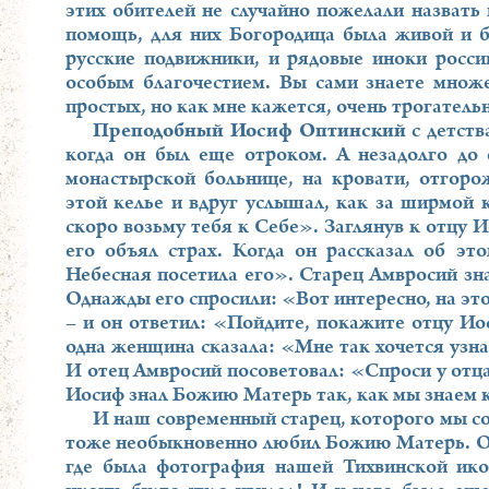
этих обителей не случайно пожелали назвать
помощь, для них Богородица была живой и б
русские подвижники, и рядовые иноки росси
особым благочестием. Вы сами знаете множе
простых, но как мне кажется, очень трогатель
Преподобный Иосиф Оптинский
с детств
когда он был еще отроком. А незадолго до 
монастырской больнице, на кровати, отгор
этой келье и вдруг услышал, как за ширмой 
скоро возьму тебя к Себе». Заглянув к отцу И
его объял страх. Когда он рассказал об эт
Небесная посетила его». Старец Амвросий зн
Однажды его спросили: «Вот интересно, на эт
– и он ответил: «Пойдите, покажите отцу Иос
одна женщина сказала: «Мне так хочется узна
И отец Амвросий посоветовал: «Спроси у отц
Иосиф знал Божию Матерь так, как мы знаем к
И наш современный старец, которого мы с
тоже необыкновенно любил Божию Матерь. Од
где была фотография нашей Тихвинской ико