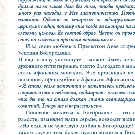
трудности, не было искушения, которого он с абс
брался ни за какое дело без того, чтобы предвар
много раз находил у Нее заступничество. Поэт
плакать. Обычно он старался не обнаруживат
церквушку один, потому что когда он смотрел на и
слезами, целовал Ее святой образ. Часто он пров
стоя на коленях и проливая потоки слёз»
.
И за свою любовь к Пресвятой Деве старе
Успения Богородицы.
И еще я хочу упомянуть – может быть, не в
духовного пути пережил такую благодать в мол
стать афонским монахом. Это произошло во 
источнику преподобного Афанасия Афонского. 
«Я стоял возле источника и испытывал небывалое 
соприкасалось с небесным, надмирное с человечески
что бы то ни стало должен стать святогорцем
сомнений. Теперь же они рассеялись»
.
Поистине молитва к Богородице – это в
радость, изменяет наше сердце, возводит наши
«Но если я не чувствую любви к Богородице?
таком случае тем более нужно молиться Бо