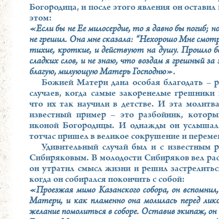
Богородица, и после этого явления он оставил
этом:
«Если бы не Ее милосердие, то я давно бы погиб; 
не грешил. Она мне сказала: “Нехорошо Мне смотр
тихие, кроткие, и действуют на душу. Прошло б
сладких слов, и не знаю, что воздам я грешный за
благую, милующую Матерь Господню»
.
Божией Матери дана особая благодать – р
случаев, когда самые закоренелые грешники 
что их так научили в детстве. И эта молит
известный пример – это разбойник, котор
иконой Богородицы. И однажды он услыша
тотчас пришел в великое сокрушение и переме
Удивительный случай был и с известным 
Сибиряковым. В молодости Сибиряков вел расп
он утратил смысл жизни и решил застрелитьс
когда он собирался покончить с собой:
«Проезжая мимо Казанского собора, он вспомнил,
Матери, и как пламенно она молилась перед лико
желание помолиться в соборе. Оставив экипаж, он 