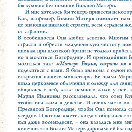
бы духовно без помощи Божией Матери.
И мне хотелось бы теперь привести некото
Как, например,
Божия Матерь помогает нам 
не знающая никакой страсти, всем сердцем жел
от страстей.
В особенности Она любит девство. Многим 
страсти и обрести младенческую чистоту пом
инокам при плотской брани не только прибег
но и молиться Богородице. И
преподобный 
молиться так:
«Матерь Божия, сохрани мя в
поделиться с вами. Я была знакома с одной и
открытия нашего монастыря. Ее звали Мари
шила церковные облачения и одежду для свящ
общались с ней, даже немного жили у неё, 
Мария Ивановна рассказывала, что отец Кук
чтобы она жила в девстве. И очень часто он
Пресвятой Богородице, чтобы Она помогла со
усердно. И вот вы знаете, когда я общалась с 
или даже восемьдесят, – она казалась мне ан
конечно, это Божия Матерь даровала ей благод