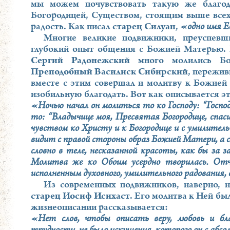
мы можем почувствовать такую же благод
Богородицей, Существом, стоящим выше все
радость. Как писал
старец Силуан
,
«одно имя Е
Многие великие подвижники, преуспевш
глубокий опыт общения с Божией Матерью.
Сергий Радонежский
много молились Бог
Преподобный Василиск Сибирский
, пережи
вместе с этим совершал и молитву к Божией
изобильную благодать. Вот как описывается э
«Ночью начал он молиться то ко Господу: “Господ
то: “Владычице моя, Пресвятая Богородице, спаси
чувством ко Христу и к Богородице и с умилитель
видит с правой стороны образ Божией Матери, а с 
словно в теле, несказанной красоты, как бы за
Молитва же ко Обоим усердно творилась. Отчег
исполненным духовного, умилительного радования,
Из современных подвижников, наверно, 
старец Иосиф Исихаст
. Его молитва к Ней бы
жизнеописании рассказывается:
«Нет слов, чтобы описать веру, любовь и бла