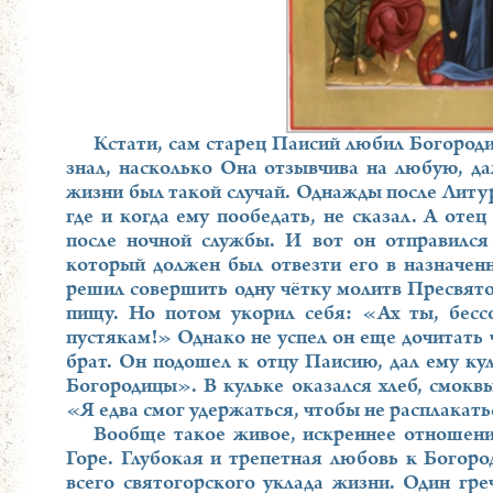
Кстати, сам старец Паисий любил Богород
знал, насколько Она отзывчива на любую, д
жизни был такой случай. Однажды после Литур
где и когда ему пообедать, не сказал. А оте
после ночной службы. И вот он отправился
который должен был отвезти его в назначенн
решил совершить одну чётку молитв Пресвято
пищу. Но потом укорил себя: «Ах ты, бес
пустякам!» Однако не успел он еще дочитать
брат. Он подошел к отцу Паисию, дал ему кул
Богородицы». В кульке оказался хлеб, смокв
«Я едва смог удержаться, чтобы не расплакатьс
Вообще такое живое, искреннее отношен
Горе. Глубокая и трепетная любовь к Богоро
всего святогорского уклада жизни. Один гре