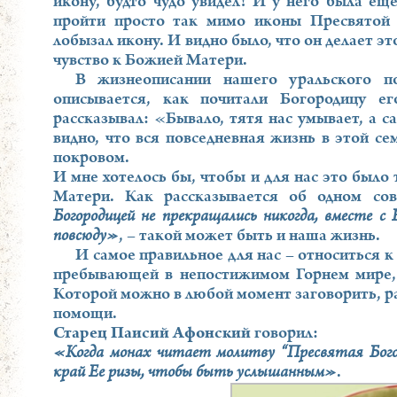
икону, будто чудо увидел! И у него была еще
пройти просто так мимо иконы Пресвятой 
лобызал икону. И видно было, что он делает это
чувство к Божией Матери.
В жизнеописании нашего уральского п
описывается, как почитали Богородицу е
рассказывал: «Бывало, тятя нас умывает, а с
видно, что вся повседневная жизнь в этой се
покровом.
И мне хотелось бы, чтобы и для нас это было
Матери. Как рассказывается об одном со
Богородицей не прекращались никогда, вместе с 
повсюду»
, – такой может быть и наша жизнь.
И самое правильное для нас – относиться к
пребывающей в непостижимом Горнем мире, 
Которой можно в любой момент заговорить, рас
помощи.
Старец Паисий Афонский
говорил:
«Когда монах читает молитву “Пресвятая Богор
край Ее ризы, чтобы быть услышанным»
.