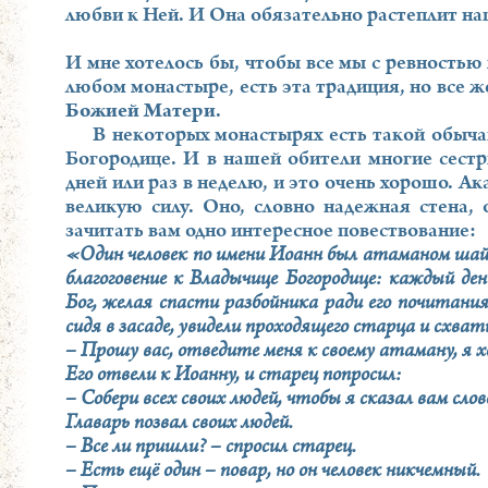
любви к Ней. И Она обязательно растеплит на
И мне хотелось бы, чтобы все мы с ревностью 
любом монастыре, есть эта традиция, но все ж
Божией Матери
.
В некоторых монастырях есть такой обыча
Богородице. И в нашей обители многие сестр
дней или раз в неделю, и это очень хорошо. 
великую силу. Оно, словно надежная стена, 
зачитать вам одно интересное повествование:
«Один человек по имени Иоанн был атаманом шайки
благоговение к Владычице Богородице: каждый ден
Бог, желая спасти разбойника ради его почитания
сидя в засаде, увидели проходящего старца и схват
– Прошу вас, отведите меня к своему атаману, я хо
Его отвели к Иоанну, и старец попросил:
– Собери всех своих людей, чтобы я сказал вам слов
Главарь позвал своих людей.
– Все ли пришли? – спросил старец.
– Есть ещё один – повар, но он человек никчемный.