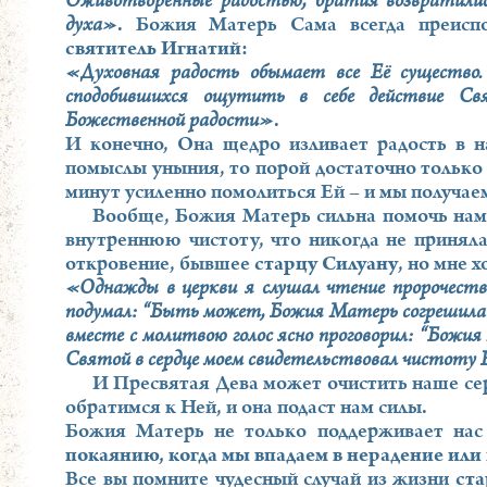
Оживотворенные радостью, братия возвратилис
духа»
. Божия Матерь Сама всегда преисп
святитель Игнатий
:
«Духовная радость обымает все Её существо. 
сподобившихся ощутить в себе действие Свя
Божественной радости»
.
И конечно, Она щедро изливает радость в н
помыслы уныния, то порой достаточно только
минут усиленно помолиться Ей – и мы получаем
Вообще, Божия Матерь сильна помочь нам
внутреннюю чистоту, что никогда не приняла
откровение, бывшее
старцу Силуану
, но мне 
«Однажды в церкви я слушал чтение пророчеств 
подумал: “Быть может, Божия Матерь согрешила ко
вместе с молитвою голос ясно проговорил: “Божия
Святой в сердце моем свидетельствовал чистоту
И Пресвятая Дева может очистить наше сер
обратимся к Ней, и она подаст нам силы.
Божия Матерь не только поддерживает нас
покаянию, когда мы впадаем в нерадение или
Все вы помните чудесный случай из жизни
ста