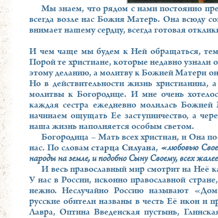
Мы знаем, что рядом с нами постоянно пр
всегда возле нас Божия Матерь. Она всюду с
внимает нашему сердцу, всегда готовая откли
И чем чаще мы будем к Ней обращаться, тем 
Порой те христиане, которые недавно узнали 
этому деланию, а молитву к Божией Матери он
Но в действительности жизнь христианина, а
молитвы к Богородице. И мне очень хотелос
каждая сестра ежедневно молилась Божией 
начинаем ощущать Ее заступничество, а чер
наша жизнь наполняется особым светом.
Богородица – Мать всех христиан, и Она п
нас. По словам
старца Силуана
,
«любовью Своею
народы на земле, и подобно Сыну Своему, всех жал
И весь православный мир смотрит на Неё к
У нас в России, исконно православной стран
нежно. Неслучайно Россию называют «Дом
русские обители названы в честь Её икон и 
Лавра, Оптина Введенская пустынь, Глинска