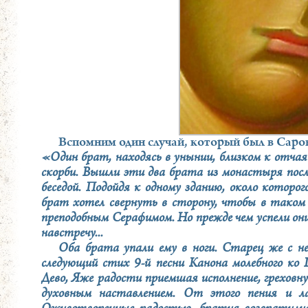
Вспомним один случай, который был в Саро
«Один брат, находясь в унынии, близком к отчаян
скорби. Вышли эти два брата из монастыря после
беседой. Подойдя к одному зданию, около которо
брат хотел свернуть в сторону, чтобы в таком 
преподобным Серафимом. Но прежде чем успели они
навстречу...
Оба брата упали ему в ноги. Старец же с не
следующий стих 9-й песни Канона молебного ко П
Дево, Яже радости приемшая исполнение, греховн
духовным наставлением. От этого пения и ла