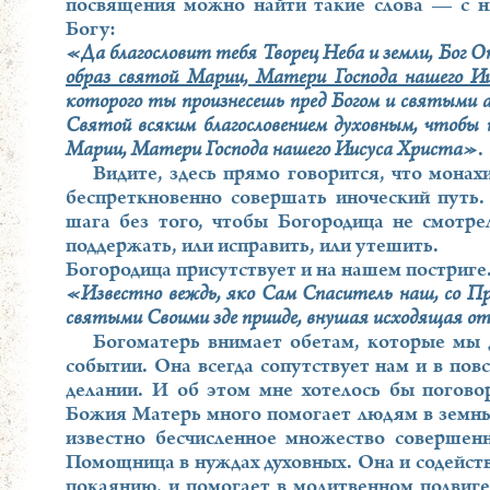
посвящения можно найти такие слова — с н
Богу:
«Да благословит тебя Творец Неба и земли, Бог 
образ святой Марии, Матери Господа нашего Ии
которого ты произнесешь пред Богом и святыми а
Святой всяким благословением духовным, чтобы 
Марии, Матери Господа нашего Иисуса Христа»
.
Видите, здесь прямо говорится, что мона
беспреткновенно совершать иноческий путь.
шага без того, чтобы Богородица не смотре
поддержать, или исправить, или утешить.
Богородица присутствует и на нашем постриге
«Известно веждь, яко Сам Спаситель наш, со П
святыми Своими зде прииде, внушая исходящая о
Богоматерь внимает обетам, которые мы 
событии. Она всегда сопутствует нам и в пов
делании. И об этом мне хотелось бы погово
Божия Матерь много помогает людям в земных 
известно бесчисленное множество совершен
Помощница в нуждах духовных. Она и содейству
покаянию, и помогает в молитвенном подвиге