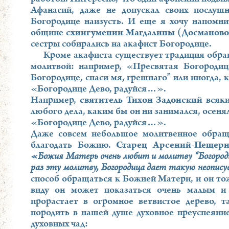
Афанасий, даже не допускал своих послушн
Богородице наизусть. И еще я хочу напомни
общине
схиигумении Магдалины (Досманово
сестры собирались на акафист Богородице.
Кроме акафиста существует традиция обра
молитвой: например, «Пресвятая Богородиц
Богородице, спаси мя, грешнаго” или иногда, 
«Богородице Дево, радуйся…».
Например,
святитель Тихон Задонский
всяки
любого дела, каким бы он ни занимался, осен
«Богородице Дево, радуйся…».
Даже совсем небольшое молитвенное обра
благодать Божию.
Старец Арсений-Пещерн
«Божия Матерь очень любит и молитву “Богородиц
раз эту молитву, Богородица дает такую неопис
способ обращаться к Божией Матери, и он т
виду он может показаться очень малым и
прорастает в огромное ветвистое дерево, 
породить в нашей душе духовное преуспеяни
духовных чад: