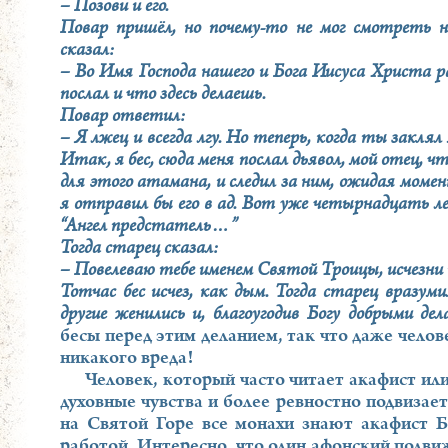
– Позови и его.
Повар пришёл, но почему-то не мог смотреть н
сказал:
– Во Имя Господа нашего и Бога Иисуса Христа р
послал и что здесь делаешь.
Повар ответил:
– Я лжец и всегда лгу. Но теперь, когда ты закля
Итак, я бес, сюда меня послал дьявол, мой отец, ч
для этого атамана, и следил за ним, ожидая момен
я отправил бы его в ад. Вот уже четырнадцать лет
“Ангел предстатель…”
Тогда старец сказал:
– Повелеваю тебе именем Святой Троицы, исчезни 
Тотчас бес исчез, как дым. Тогда старец вразуми
другие женились и, благоугодив Богу добрыми дел
бесы перед этим деланием, так что даже челов
никакого вреда!
Человек, который часто читает акафист и
духовные чувства и более ревностно подвизает
на Святой Горе все монахи знают акафист Б
работой. Интересно, что один афонский подви