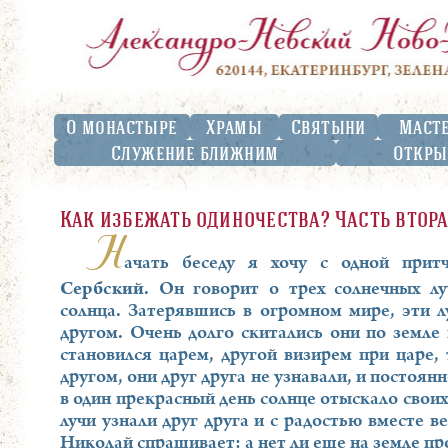
О монастыре
Храмы
Святыни
Маст
Служение ближним
Откры
Как избежать одиночества? Часть втор
Н
ачать беседу я хочу с одной прит
Сербский
. Он говорит о трех солнечных л
солнца. Затерявшись в огромном мире, эти лу
другом. Очень долго скитались они по земле
становился царем, другой визирем при царе,
другом, они друг друга не узнавали, и постоя
в один прекрасный день солнце отыскало своих 
лучи узнали друг друга и с радостью вместе в
Николай спрашивает: а нет ли еще на земле пр