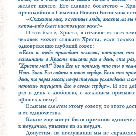
желает ничего. Его главное богатство – Хр
преподобного Симеона Нового Богослова
ест
«Скажите мне, о суетные люди, знаете ли вы 
каком-либо благе настоящего века?»
И это благо, Христа, в отличие от всех з
человек может стяжать Христа, если только
одновременно глубокий совет:
«Если к тебе приходит человек, которого ты
вспомнить о Христе тысячи раз в день, сто раз,
“Христе мой!” Зови Его не потому, что ты в чем-т
Нет. Зови Его войти в твое сердце. Если ты проя
день, то через месяц почувствуешь услаждение и 
начнешь ощущать Его в своем сердце».
И это дей
раз в день с любовью, с желанием призывае
пришел к нему!
Если мы следуем этому совету, то этого дос
и от одиночества.
Какие еще могут быть причины одиночест
к неудачам, уныние из-за неудач
.
Допустим, на послушании мы не справляем