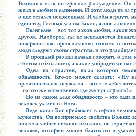
Великого
есть интересное рассуждение. Он г
жили в любви и единении. И хотя люди из-за 
о них остался неизменным. И чтобы вернуть и
единству, Господь дал им Закон, ясное жизненн
Евангелие – вот тот закон любви, закон жи
другом. Наоборот, где не исполняется Еванге
поверхностны, преисполнены эгоизма и потом
люди следуют своим страстям, и это разобщает
В прошлый раз мы начали говорить о том, 
с Богом и ближними, а какие добродетели нас 
Одна из страстей, из-за которой чело
обидчивость
. Кто-то может сказать: «Ну ка
превозносилась, осуждала – вот это действите
– то это же естественно, где же тут страсть?»
Но на самом деле обидчивость – это одна и
человек удален от Бога.
Ведь когда Бог пребывает в сердце челове
мужества. Он восприемлет свойства Божии: м
понести любые немощи ближних, не теряет мир
человек, который лишен благодати и удален