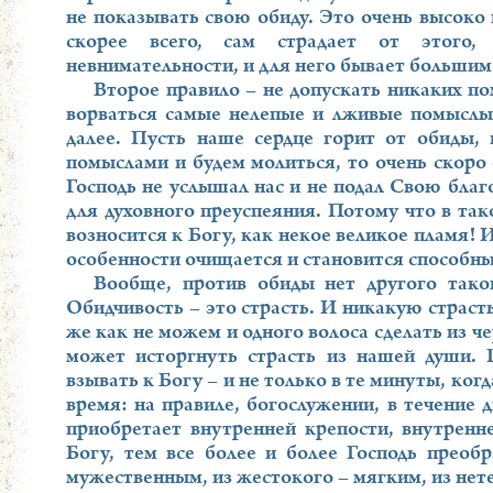
не показывать свою обиду. Это очень высоко 
скорее всего, сам страдает от этого,
невнимательности, и для него бывает большим 
Второе правило – не допускать никаких по
ворваться самые нелепые и лживые помыслы:
далее. Пусть наше сердце горит от обиды,
помыслами и будем молиться, то очень скоро
Господь не услышал нас и не подал Свою благ
для духовного преуспеяния. Потому что в так
возносится к Богу, как некое великое пламя! И
особенности очищается и становится способн
Вообще, против обиды нет другого тако
Обидчивость – это страсть. И никакую страст
же как не можем и одного волоса сделать из ч
может исторгнуть страсть из нашей души. П
взывать к Богу – и не только в те минуты, ког
время: на правиле, богослужении, в течение 
приобретает внутренней крепости, внутренн
Богу, тем все более и более Господь преобр
мужественным, из жестокого – мягким, из не