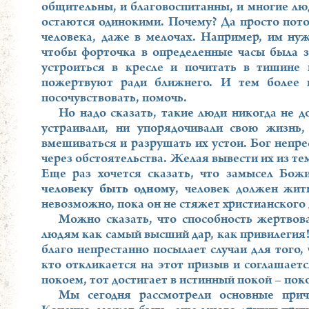
общительны, и благовоспитанны, и многие лю
остаются одинокими. Почему? Да просто потом
человека, даже в мелочах. Например, им нуж
чтобы форточка в определенные часы была 
устроиться в кресле и почитать в тишине
пожертвуют ради ближнего. И тем более 
посочувствовать, помочь.
Но надо сказать, такие люди никогда не 
устраивали, ни упорядочивали свою жизнь,
вмешиваться и разрушать их устои. Бог непре
через обстоятельства. Желая вывести их из те
Еще раз хочется сказать, что замысел Бож
человеку быть одному
, человек должен жит
невозможно, пока он не стяжет христианского
Можно сказать, что способность жертвова
людям как самый высший дар, как привилегия!
благо непрестанно посылает случаи для того,
кто откликается на этот призыв и соглашает
покоем, тот достигает в истинный покой – пок
Мы сегодня рассмотрели основные прич