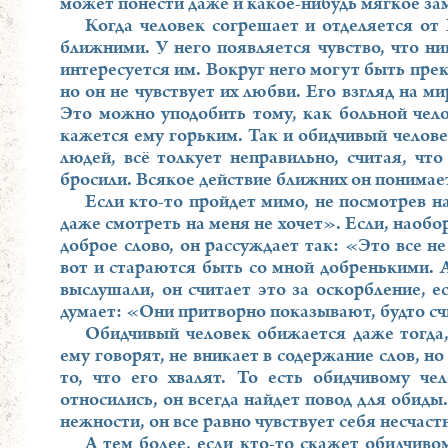
может понести даже и какое-нибудь мягкое за
Когда человек согрешает и отделяется от 
ближними. У него появляется чувство, что ник
интересуется им. Вокруг него могут быть пре
но он не чувствует их любви. Его взгляд на ми
Это можно уподобить тому, как больной чело
кажется ему горьким. Так и обидчивый челове
людей, всё толкует неправильно, считая, что
бросили. Всякое действие ближних он понимае
Если кто-то пройдет мимо, не посмотрев на
даже смотреть на меня не хочет». Если, наобо
доброе слово, он рассуждает так: «Это все 
вот и стараются быть со мной добренькими. А
выслушали, он считает это за оскорбление, е
думает: «Они притворно показывают, будто с
Обидчивый человек обижается даже тогда,
ему говорят, не вникает в содержание слов, н
то, что его хвалят. То есть обидчивому ч
относились, он всегда найдет повод для обиды
нежности, он все равно чувствует себя несчас
А тем более, если кто-то скажет обидчиво