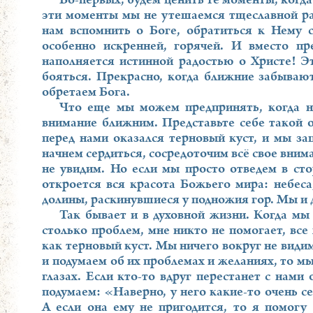
Во-первых, будем ценить те моменты, когд
эти моменты мы не утешаемся тщеславной ра
нам вспомнить о Боге, обратиться к Нему 
особенно искренней, горячей. И вместо п
наполняется истинной радостью о Христе! Э
бояться. Прекрасно, когда ближние забывают
обретаем Бога.
Что еще мы можем предпринять, когда н
внимание ближним. Представьте себе такой о
перед нами оказался терновый куст, и мы за
начнем сердиться, сосредоточим всё свое вним
не увидим. Но если мы просто отведем в сто
откроется вся красота Божьего мира: небеса
долины, раскинувшиеся у подножия гор. Мы и 
Так бывает и в духовной жизни. Когда мы
столько проблем, мне никто не помогает, все
как терновый куст. Мы ничего вокруг не види
и подумаем об их проблемах и желаниях, то мы
глазах. Если кто-то вдруг перестанет с нами 
подумаем: «Наверно, у него какие-то очень 
А если она ему не пригодится, то я помогу