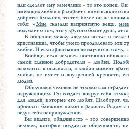
или сделает ему замечание – то это конец. Он
имеющих любви и разорвет с ними всякие отно
доброты ближних, то тем более он не понимае
себя: «
Мне
сказали неприятную вещь,
мен
подумает о том, что у другого болит душа, отт
В общении между людьми всегда и везде 
христианина, чтобы уметь преодолевать эти тр
любви. И если христианин не научится этому, т
Вообще, если человек постоянно обижается
самой главной добродетели – любви. Подоб
находится в опасности, в любой момент враги
любви, не имеет и внутренней крепости, ег
людей.
Обидчивый человек не только сам страдает 
окружающим. Он создает вокруг себя атмосф
для людей, которые его любят. Наоборот, че
приносит ближним покой и радость. Рядом с 
ведут себя непринужденно.
Вы видите, обидчивость – это совершенно
человек, который поддается обидчивости, н