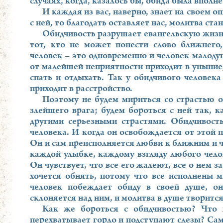
случаях, когда, казалось бы, обида была вполн
И каждая из вас, наверно, знает на своем о
с ней, то благодать оставляет нас, молитва ста
Обидчивость разрушает евангельскую жизнь
тот, кто не может понести слово ближнего
человек – это одновременно и человек малоду
от малейшей неприятности приходит в уныние, 
спать и отдыхать. Так у обидчивого человека
приходит в расстройство.
Поэтому не будем мириться со страстью о
злейшего врага; будем бороться с ней так, 
другими серьезными страстями. Обидчивость
человека. И когда он освобождается от этой п
Он и сам преисполняется любви к ближним и чу
каждой улыбке, каждому взгляду любого челов
Он чувствует, что все его жалеют, все о нем з
хочется обнять, потому что все исполнены м
человек побеждает обиду в своей душе, 
склоняется над ним, и молитва в душе творится
Как же бороться с обидчивостью? Что 
перехватывает горло и подступают слезы? Сам