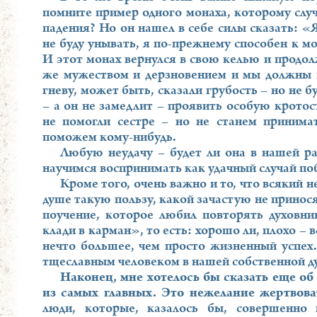
помните пример одного монаха, которому случ
падения? Но он нашел в себе силы сказать: «Я
не буду унывать, я по-прежнему способен к м
И этот монах вернулся в свою келью и продол
же мужеством и дерзновением и мы должны в
гневу, может быть, сказали грубость – но не 
– а он не замедлит – проявить особую кротос
не помогли сестре – но не станем принима
поможем кому-нибудь.
Любую неудачу – будет ли она в нашей р
научимся воспринимать как удачный случай поб
Кроме того, очень важно и то, что всякий 
душе такую пользу, какой зачастую не приносят
поучение, которое любил повторять духовн
клади в карман», то есть: хорошо ли, плохо – в
нечто большее, чем просто жизненный успех.
тщеславным человеком в нашей собственной д
Наконец, мне хотелось бы сказать еще об
из самых главных. Это нежелание жертвова
люди, которые, казалось бы, совершенно