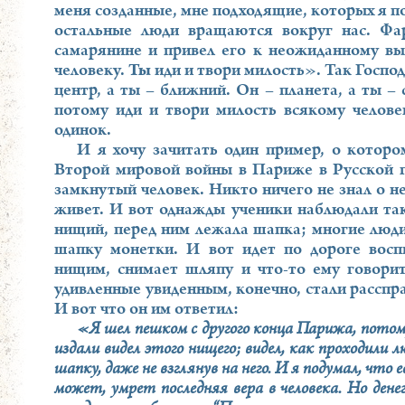
меня созданные, мне подходящие, которых я п
остальные люди вращаются вокруг нас. Фа
самарянине и привел его к неожиданному в
человеку.
Ты
иди и твори милость». Так Господ
центр, а ты – ближний. Он – планета, а ты – 
потому иди и твори милость всякому челове
одинок.
И я хочу зачитать один пример, о котор
Второй мировой войны в Париже в Русской г
замкнутый человек. Никто ничего не знал о не
живет. И вот однажды ученики наблюдали так
нищий, перед ним лежала шапка; многие люди 
шапку монетки. И вот идет по дороге восп
нищим, снимает шляпу и что-то ему говорит,
удивленные увиденным, конечно, стали расспр
И вот что он им ответил:
«Я шел пешком с другого конца Парижа, потому 
издали видел этого нищего; видел, как проходили 
шапку, даже не взглянув на него. И я подумал, что е
может, умрет последняя вера в человека. Но дене