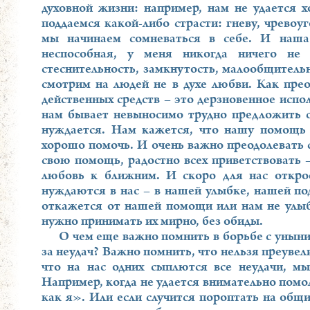
духовной жизни: например, нам не удается 
поддаемся какой-либо страсти: гневу, чревоуг
мы начинаем сомневаться в себе. И наша
неспособная, у меня никогда ничего не 
стеснительность, замкнутость, малообщитель
смотрим на людей не в духе любви. Как прео
действенных средств – это дерзновенное испо
нам бывает невыносимо трудно предложить с
нуждается. Нам кажется, что нашу помощь 
хорошо помочь. И очень важно преодолевать с
свою помощь, радостно всех приветствовать 
любовь к ближним. И скоро для нас открое
нуждаются в нас – в нашей улыбке, нашей под
откажется от нашей помощи или нам не улыбн
нужно принимать их мирно, без обиды.
О чем еще важно помнить в борьбе с уныни
за неудач? Важно помнить, что нельзя преувел
что на нас одних сыплются все неудачи, мы
Например, когда не удается внимательно помо
как я». Или если случится пороптать на общи