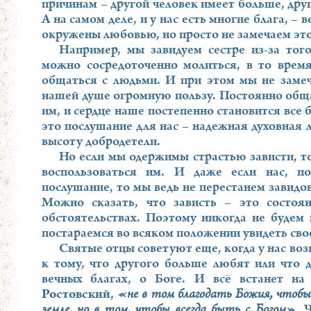
причинам – другой человек имеет больше, дру
А на самом деле, и у нас есть многие блага, – 
окружены любовью, но просто не замечаем это
Например, мы завидуем сестре из-за тог
можно сосредоточенно молиться, в то время
общаться с людьми. И при этом мы не замеч
нашей душе огромную пользу. Постоянно обща
им, и сердце наше постепенно становится вс
это послушание для нас – надежная духовная 
высоту добродетели.
Но если мы одержимы страстью зависти, то
воспользоваться им. И даже если нас, п
послушание, то мы ведь не перестанем завидов
Можно сказать, что зависть – это состоя
обстоятельствах. Поэтому никогда не будем 
постараемся во всяком положении увидеть свое
Святые отцы советуют еще, когда у нас во
к тому, что другого больше любят или что д
вечных благах, о Боге. И всё встанет н
Ростовский
,
«не в том благодать Божия, чтобы
земле, но в том, чтобы всегда быть с Богом»
. 