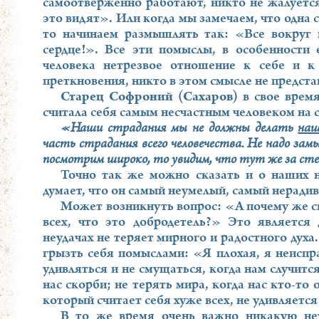
самоотверженно работают, никто не жалуется,
это видят». Или когда мы замечаем, что одна с
то начинаем размышлять так: «Все вокруг 
сердце!». Все эти помыслы, в особенности
человека нетрезвое отношение к себе и 
преткновения, никто в этом смысле не предста
Старец Софроний (Сахаров)
в свое время
считала себя самым несчастным человеком на св
«Наши страдания мы не должны делать
на
часть страдания всего человечества. Не надо замы
посмотрим широко, то увидим, что тут же за ст
Точно так же можно сказать и о наших не
думает, что он самый неумелый, самый нерадив
Может возникнуть вопрос: «А почему же св
всех, что это добродетель?» Это является 
неудачах не теряет мирного и радостного духа.
грызть себя помыслами: «Я плохая, я неиспра
удивляться и не смущаться, когда нам случит
нас скорби; не терять мира, когда нас кто-то 
который считает себя хуже всех, не удивляется
В то же время очень важно никакую неу