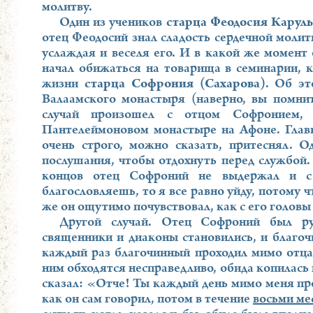
молитву.
Один из учеников
старца Феодосия Каруль
отец Феодосий знал сладость сердечной молит
услаждая и веселя его. И в какой же момент 
начал обижаться на товарища в семинарии, 
жизни
старца Софрония (Сахарова)
. Об эт
Валаамского монастыря (наверно, вы помнит
случай произошел с отцом Софронием,
Пантелеймоновом монастыре на Афоне. Главн
очень строго, можно сказать, притеснял. 
послушания, чтобы отдохнуть перед службой. 
концов отец Софроний не выдержал и с
благословляешь, то я все равно уйду, потому ч
же он ощутимо почувствовал, как с его головы
Другой случай. Отец Софроний был ру
священники и диаконы становились, и благочи
каждый раз благочинный проходил мимо отца
ним обходятся несправедливо, обида копилась 
сказал: «Отче! Ты каждый день мимо меня про
как он сам говорил, потом в течение
восьми ме