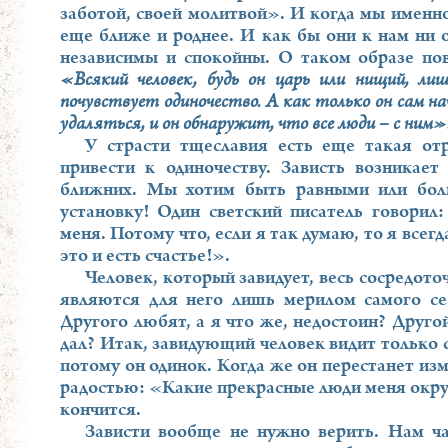
заботой, своей молитвой». И когда мы именно
еще ближе и роднее. И как бы они к нам ни 
независимы и спокойны. О таком образе по
«Всякий человек, будь он царь или нищий, ли
почувствует одиночество. А как только он сам н
удаляться, и он обнаружит, что все люди – с ним»
У страсти тщеславия есть еще такая от
привести к одиночеству. Зависть возникае
ближних. Мы хотим быть равными или бол
установку! Один светский писатель говорил
меня. Потому что, если я так думаю, то я всег
это и есть счастье!».
Человек, который завидует, весь сосредото
являются для него лишь мерилом самого се
Другого любят, а я что же, недостоин? Друго
дал? Итак, завидующий человек видит только с
потому он одинок. Когда же он перестанет изм
радостью: «Какие прекрасные люди меня окруж
кончится.
Зависти вообще не нужно верить. Нам ч