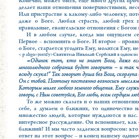
Конечно, может быть, еще много других прич
делает наши отношения поверхностными, несер
Или пристрастие к какому-либо человеку, пот
даже о Боге. Любая страсть, любой грех п
правильные, евангельские отношения с Богом
И в любом случае, когда мы ощущаем се
Первое – вспомнить о Боге. И второе – прояв
о Боге, старается угодить Ему, молится Ему, н
< p align=justify>
Святитель Николай Сербский
в одном из
«Одинок тот, кто не знает Бога, даже есл
многолюдного собрания будет говорить – и так ч
всюду скука!” Так говорит душа без Бога, скорлупа б
Он с тобой. Поэтому постоянно возносись мыслями
Которым милее любого земного общения. Ему служи
говори, с Ним советуйся, Его люби, всем сердцем л
То же можно сказать и о наших отношения
себе, а думаем о ближних, то одиночество 
множество людей, которые нуждаются в нас
интересное рассуждение. Он вспоминает, как
ближний? И мы часто задаемся вопросом: кто
ответ на этот вопрос – и конец нашему одиноч