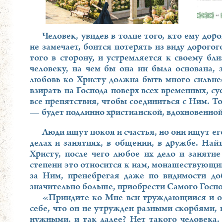
Человек, увидев в толпе того, кто ему дор
не замечает, боится потерять из виду дорогог
того в сторону, и устремляется к своему бл
человеку, на чем бы она ни была основана, 
любовь ко Христу должна быть много сильн
взирать на Господа поверх всех временных, с
все препятствия, чтобы соединиться с Ним. 
— будет подлинно христианской, вдохновенной
Люди ищут покоя и счастья, но они ищут ег
делах и занятиях, в общении, в дружбе. Найт
Христу, после чего любое их дело и заняти
степени это относится к нам, монашествующи
за Ним, пренебрегая даже по видимости до
значительно больше, приобрести Самого Госпо
«Приидите ко Мне вси труждающиися и об
себе, что он не утружден разными скорбями, 
нужными, и так далее? Нет такого человека.