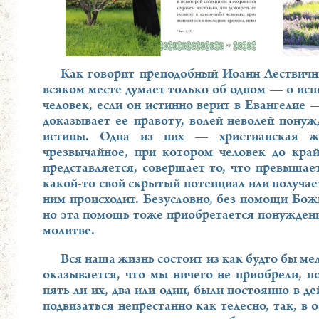
Как говорит преподобный Иоанн Лествични
всяком месте думает только об одном — о исп
человек, если он истинно верит в Евангелие 
доказывает ее правоту, волей-неволей понуж
истины. Одна из них — христианская жи
чрезвычайное, при котором человек до край
представляется, совершает то, что превышае
какой-то свой скрытый потенциал или получа
ним происходит. Безусловно, без помощи Бож
но эта помощь тоже приобретается понуждени
молитве.
Вся наша жизнь состоит из как будто бы ме
оказывается, что мы ничего не приобрели, п
пять ли их, два или один, были постоянно в д
подвизаться непрестанно как телесно, так, в 