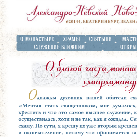
О монастыре
Храмы
Святыни
Маст
Служение ближним
Откры
О благой части монаш
схиархиманд
О
днажды духовник нашей обители схи
«Мечтая стать священником, мне думалось,
крестить и что это самое высшее служение,
осуществилась, хотя и не так, как я ожидал. С
схиму. По сути, я крещу их уже вторым крещен
и окончательное, потому что принимается вп