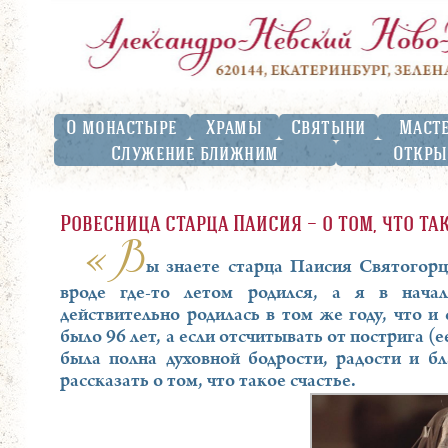
О монастыре
Храмы
Святыни
Маст
Служение ближним
Откры
Ровесница старца Паисия — о том, что та
«В
ы знаете старца Паисия Святогорц
вроде где-то летом родился, а я в нача
действительно родилась в том же году, что и 
было 96 лет, а если отсчитывать от пострига (е
была полна духовной бодрости, радости и б
рассказать о том, что такое счастье.