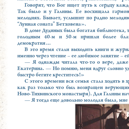
Говорят, что Бог ищет путь к сердцу кажд
Так было и у Галины. Ее восхищала гармон
мелодиях. Бывает, услышит по радио мелодию
“Лунная соната” Бетховена».
В доме Дудиных была богатая библиотека, т
голодным 40-м и 50-м пришли более благ
демократия…
В это время стали выходить книги и журн
именно через чтение – ее любимое занятие – е
— Я однажды читала что-то о вере, даж
Екатерина. — Но помню, меня вдруг словно уд
быстро бегите креститесь!»
С этого времени вся семья стала ходить в 
как раз только что был возвращен верующим
Ново-Тихвинского монастыря). Для Галины на
— Я тогда еще довольно молодая была, мне 