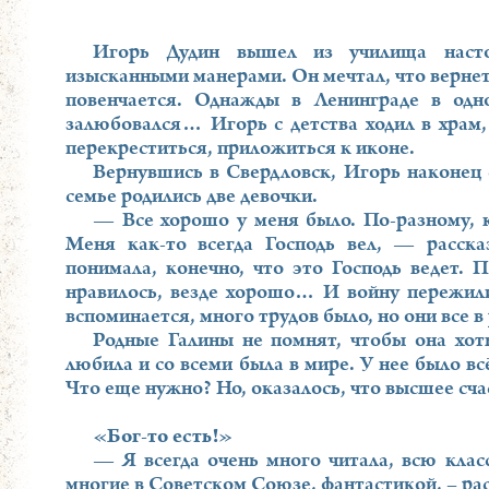
Игорь Дудин вышел из училища наст
изысканными манерами. Он мечтал, что вернет
повенчается. Однажды в Ленинграде в од
залюбовался… Игорь с детства ходил в храм, 
перекреститься, приложиться к иконе.
Вернувшись в Свердловск, Игорь наконец с
семье родились две девочки.
— Все хорошо у меня было. По-разному, к
Меня как-то всегда Господь вел, — расск
понимала, конечно, что это Господь ведет. 
нравилось, везде хорошо… И войну пережили
вспоминается, много трудов было, но они все в
Родные Галины не помнят, чтобы она хоть
любила и со всеми была в мире. У нее было в
Что еще нужно? Но, оказалось, что высшее сча
«Бог-то есть!»
— Я всегда очень много читала, всю класс
многие в Советском Союзе, фантастикой, – ра