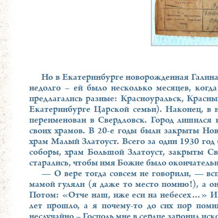
Но в Екатеринбурге новорожденная Галина
недолго – ей было несколько месяцев, когд
предлагались разные: Красноуральск, Красны
Екатеринбурге Царской семьи). Наконец, в 
переименован в Свердловск. Город лишился н
своих храмов. В 20-е годы были закрыты Нов
храм Малый Златоуст. Всего за один 1930 го
соборы, храм Большой Златоуст, закрыты Св
старались, чтобы имя Божие было окончательно
— О вере тогда совсем не говорили, — в
мамой гуляли (я даже то место помню!), а о
Потом: «Отче наш, иже еси на небесех…» И 
лет прошло, а я почему-то до сих пор помн
неслучайно – Господь мне в сердце заронил иск