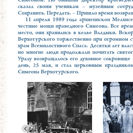
Симеоном. Но бывший директор краеведчес
сказал своим ученикам – музейным сотруд
Сохранить. Передать. – Пришло время возвра
11 апреля 1989 года архиепископ Мелхис
честные мощи праведного Симеона. Все врем
место, они хранились в келье Владыки. Вско
Верхотурского торжественно при огромном с
храм Всемилостивого Спаса. Десятки лет влас
но многие люди продолжали почитать святог
Уралу возвращалось его духовное сокровище
день, 25 мая, и стал церковным празднико
Симеона Верхотурского.