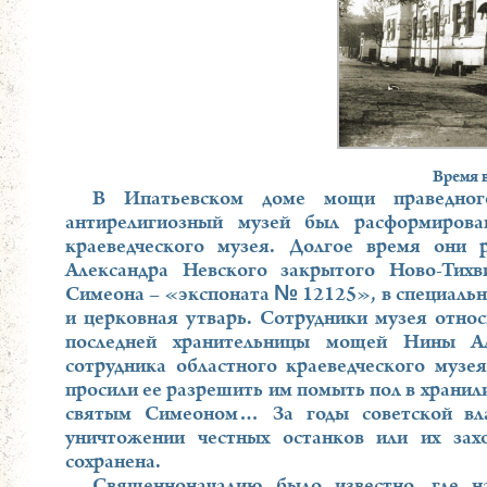
Время 
В Ипатьевском доме мощи праведног
антирелигиозный музей был расформиров
краеведческого музея. Долгое время они 
Александра Невского закрытого Ново-Тих
Симеона – «экспоната № 12125», в специальн
и церковная утварь. Сотрудники музея отно
последней хранительницы мощей Нины Ал
сотрудника областного краеведческого музея
просили ее разрешить им помыть пол в хранил
святым Симеоном… За годы советской вла
уничтожении честных останков или их зах
сохранена.
Священноначалию было известно, где н