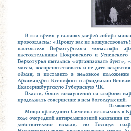
В это время у главных дверей собора мон
провозгласил: «Прошу вас не кощунствовать!»
настоятель Верхотурского монастыря ар
настоятельницы Покровского и Успенского
Верхотурья пытались «организовать бунт», «
массы, воспрепятствовать и не дать вскрыт
обман, и поставить в неловкое положени
Архимандрит Ксенофонт и архидиакон Вениами
Екатеринбургскую Губернскую ЧК.
Власти, боясь возмущений со стороны на
продолжать совершение в нем богослужений.
Паломниче
Мощи праведного Симеона оставались в Кр
ходе очередной антирелигиозной кампании их
действительно изъяли, но Господь сох