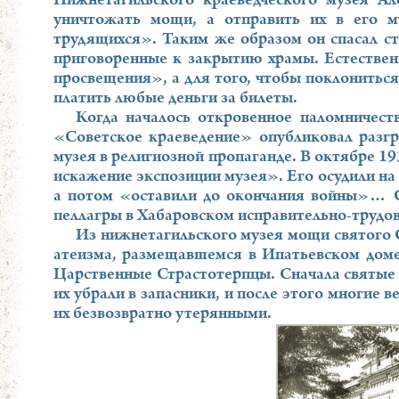
Нижнетагильского краеведческого музея Ал
уничтожать мощи, а отправить их в его м
трудящихся». Таким же образом он спасал ст
приговоренные к закрытию храмы. Естествен
просвещения», а для того, чтобы поклонитьс
платить любые деньги за билеты.
Когда началось откровенное паломничест
«Советское краеведение» опубликовал разг
музея в религиозной пропаганде. В октябре 19
искажение экспозиции музея». Его осудили на 8
а потом «оставили до окончания войны»… С
пеллагры в Хабаровском исправительно-трудов
Из нижнетагильского музея мощи святого С
атеизма, размещавшемся в Ипатьевском доме 
Царственные Страстотерпцы. Сначала святые 
их убрали в запасники, и после этого многие 
их безвозвратно утерянными.