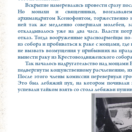
Вскрытие намеревались провести сразу посл
Но монахи и священники, возглавляем
архимандритом Ксенофонтом, торжественно и
ней так же медленно совершали молебен, 
откладывалось уже на два часа. Власти пот
отказ. Тогда вооруженные красноармейцы по
из собора и пробиваться к раке с мощами, где
не вызвать возмущения у прибывших на празд
вынести раку из Крестовоздвиженского собора
Так началось надругательство над мощами 
подвергнуты кощунственному расчленению, их 
После этого члены комиссии перевернули гроб
Это был лебяжий пух, на котором почивали 
успевали тайком взять со стола лебяжьи пуши