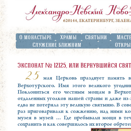
О монастыре
Храмы
Святыни
Маст
Служение ближним
Откры
Экспонат № 12125, или Вернувшийся свя
25
мая Церковь празднует память в
Верхотурского. Имя этого великого угодни
Поклониться его честным мощам в Верхот
отдаленных уголков нашей страны и даже из-
едва не потеряла эту великую святыню. В со
раз приговаривали к сожжению, над ними ко
музея в музей … Где пребывали мощи в теч
сохранить и как совершилось их второе обрете