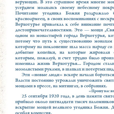
верующих. В это страшное время многие мо
усердием молились своему небесному покр
Почитание угодника Божия раздражало 
красноармеец, в своих воспоминаниях с нескр
Верхотурье привлекал к себе внимание почти
достопримечательностями. Это — мощи „Свят
одном из монастырей города Верхотурья, ко
потому что путь к существованию монахам 
которому на поклонение шла масса народу со
добытые копейки, на которые жировали о
которым, пожалуй, и счет трудно было прои
изменила жизнь Верхотурья... Городом стал
мозолистыми руками, в шапках и потертых пи
Эти «новые люди» вскоре начали бороться
Власти постоянно угрожали уничтожить свят
мощами в прессе, на митингах, в собраниях.
«Прошу вас н
25 сентября 1920 года, в день памяти свя
прибыло около пятнадцати тысяч паломников.
вскрытие мощей великого угодника Божия. Д
особая комиссия.