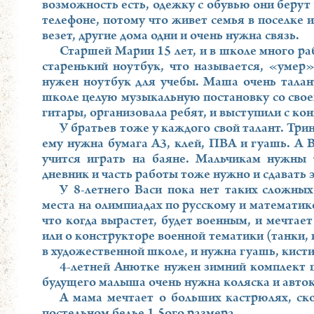
возможность есть, одежку с обувью они берут у
телефоне, потому что живет семья в поселке и
везет, другие дома одни и очень нужна связь.
Старшей Марии 15 лет, и в школе много р
старенький ноутбук, что называется, «умер»
нужен ноутбук для учебы. Маша очень талант
школе целую музыкальную постановку со своей
гитары, организовала ребят, и выступили с ко
У братьев тоже у каждого свой талант. Три
ему нужна бумага А3, клей, ПВА и гуашь. А В
учится играть на баяне. Мальчикам нужны
дневник и часть работы тоже нужно и сдавать 
У 8-летнего Васи пока нет таких сложных
места на олимпиадах по русскому и математике
что когда вырастет, будет военным, и мечтае
или о конструкторе военной тематики (танки, 
в художественной школе, и нужна гуашь, кисти
4-летней Анютке нужен зимний комплект ш
будущего малыша очень нужна коляска и авток
А мама мечтает о больших кастрюлях, ск
постельном белье 1,5ого размера.