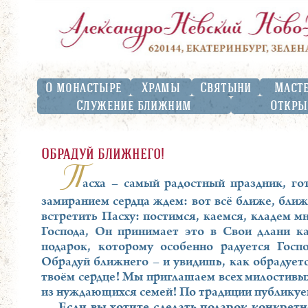
О монастыре
Храмы
Святыни
Маст
Служение ближним
Откры
Обрадуй ближнего!
П
асха – самый радостный праздник, го
замиранием сердца ждем: вот всё ближе, бли
встретить Пасху: постимся, каемся, кладем м
Господа, Он принимает это в Свои длани к
подарок, которому особенно радуется Госп
Обрадуй ближнего – и увидишь, как обрадуетс
твоём сердце! Мы приглашаем всех милостивых
из нуждающихся семей! По традиции публикуем