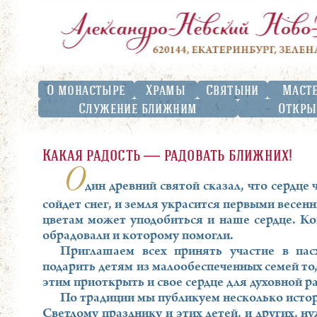
О монастыре
Храмы
Святыни
Маст
Служение ближним
Откры
Какая радость ― радовать ближних!
О
дин древний святой сказал, что сердце
сойдет снег, и земля украсится первыми весе
цветам может уподобиться и наше сердце. Ко
обрадовали и которому помогли.
Приглашаем всех принять участие в пас
подарить детям из малообеспеченных семей то,
этим приоткрыть и свое сердце для духовной р
По традиции мы публикуем несколько истор
Светлому празднику и этих детей, и других, 