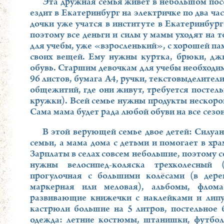
Эта дружная семья живет в небольшом посе
ездит в Екатеринбург на электричке по два ча
дочки уже учатся в институте в Екатеринбург
поэтому все деньги и силы у мамы уходят на 
для учебы, уже «взросленький», с хорошей пам
своих вещей. Ему нужны куртка, брюки, дж
обувь. Старшим девочкам для учебы необходим
96 листов, бумага А4, ручки, текстовыделител
общежитий, где они живут, требуется постель
кружки). Всей семье нужны продукты нескороп
Сама мама будет рада любой обуви на все сезон
В этой верующей семье двое детей: Силуан 
семьи, а мама дома с детьми и помогает в хра
Зарплаты в селах совсем небольшие, поэтому 
нужны велосипед-коляска трехколесный 
прогулочная с большими колёсами (в дерев
маркерная или меловая), альбомы, фломас
развивающие книжечки с наклейками и липу
кастрюли большие на 5 литров, постельное 
одежда: летние костюмы, штанишки, футболк