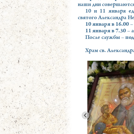
наши дни совершаются
10 и 11 января
е
святого Александра Не
10 января в 16.00
–
11 января в 7.30
– 
После службы –
под
Храм св. Александра