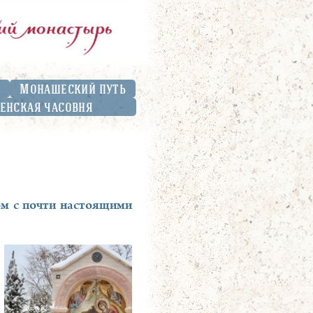
Монашеский путь
енская часовня
ом с почти настоящими