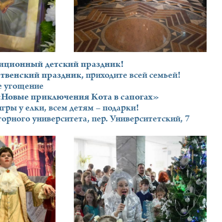
диционный детский праздник!
ственский праздник,
приходите всей семьей!
е угощение
 «Новые приключения Кота в сапогах»
гры у елки, всем детям – подарки!
горного университета, пер. Университетский, 7