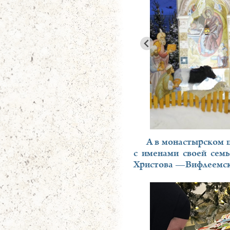
А в монастырском 
с именами своей семь
Христова —Вифлеемская