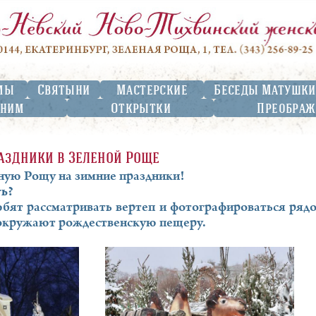
мы
Святыни
Мастерские
Беседы Матушки
жним
Открытки
Преображ
аздники в Зеленой Роще
ную Рощу на зимние праздники!
ь?
юбят рассматривать вертеп и фотографироваться ряд
окружают рождественскую пещеру.