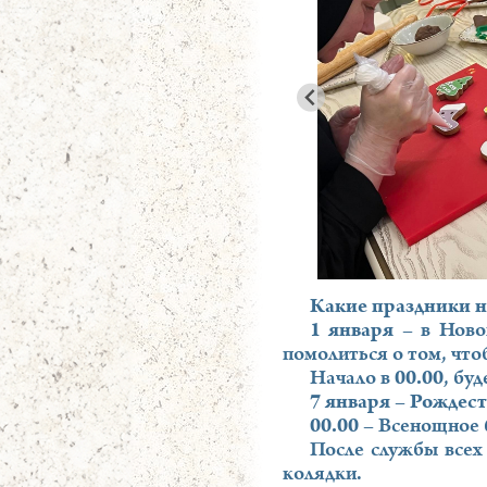
Какие праздники н
1 января
– в Новог
помолиться о том, что
Начало в
00.00
, бу
7 января – Рождес
00.00
– Всенощное 
После службы всех
колядки.