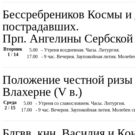
Бессребреников Космы и 
пострадавших.
Прп. Ангелины Сербской
Вторник
5.00
- Утреня вседневная. Часы. Литургия.
1
/
14
17.00
- 9 час. Вечерня. Заупокойная лития. Моле
Положение честной ризы
Влахерне (V в.)
Среда
5.00
- Утреня со славословием. Часы. Литургия.
2
/
15
17.00
- 9 час. Вечерня. Заупокойная лития. Молебен 
Блгвв. кнн. Василия и Ко