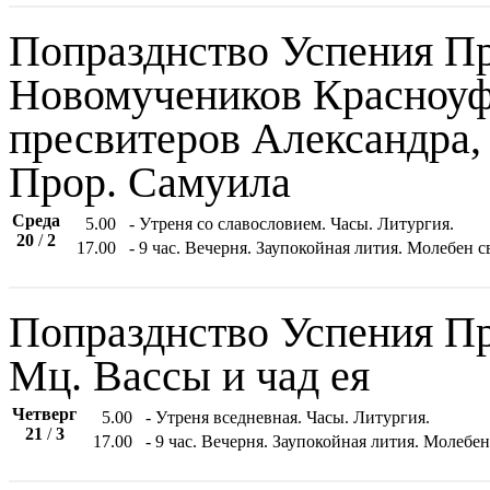
Попразднство Успения Пр
Новомучеников Красноуф
пресвитеров Александра, 
Прор. Самуила
Среда
5.00
- Утреня со славословием. Часы. Литургия.
20
/
2
17.00
- 9 час. Вечерня. Заупокойная лития. Молебен 
Попразднство Успения Пр
Мц. Вассы и чад ея
Четверг
5.00
- Утреня вседневная. Часы. Литургия.
21
/
3
17.00
- 9 час. Вечерня. Заупокойная лития. Молебе