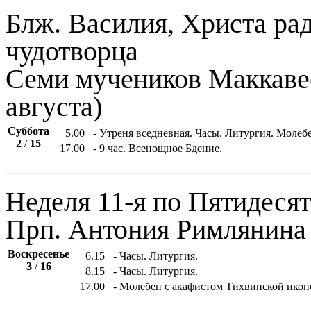
Блж. Василия, Христа ра
чудотворца
Семи мучеников Маккавее
августа)
Суббота
5.00
- Утреня вседневная. Часы. Литургия. Моле
2
/
15
17.00
- 9 час. Всенощное Бдение.
Неделя 11-я по Пятидесят
Прп. Антония Римлянина
Воскресенье
6.15
- Часы. Литургия.
3
/
16
8.15
- Часы. Литургия.
17.00
- Молебен с акафистом Тихвинской икон