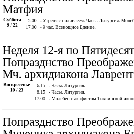
Матфия
Суббота
5.00
- Утреня с полиелеем. Часы. Литургия. Мол
9
/
22
17.00
- 9 час. Всенощное Бдение.
Неделя 12-я по Пятидесят
Попразднство Преображе
Мч. архидиакона Лаврент
Воскресенье
6.15
- Часы. Литургия.
10
/
23
8.15
- Часы. Литургия.
17.00
- Молебен с акафистом Тихвинской икон
Попразднство Преображе
Мученика архидиакона Е