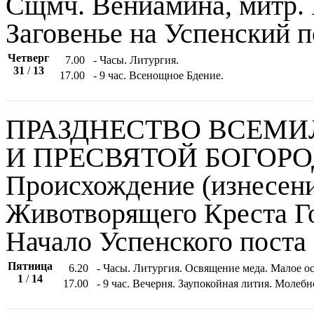
Сщмч. Вениамина, митр. 
Заговенье на Успенский п
Четверг
7.00
- Часы. Литургия.
31
/
13
17.00
- 9 час. Всенощное Бдение.
ПРАЗДНЕСТВО ВСЕМ
И ПРЕСВЯТОЙ БОГОРО
Происхождение (изнесен
Животворящего Креста Г
Начало Успенского поста
Пятница
6.20
- Часы. Литургия. Освящение меда. Малое о
1
/
14
17.00
- 9 час. Вечерня. Заупокойная лития. Молеб