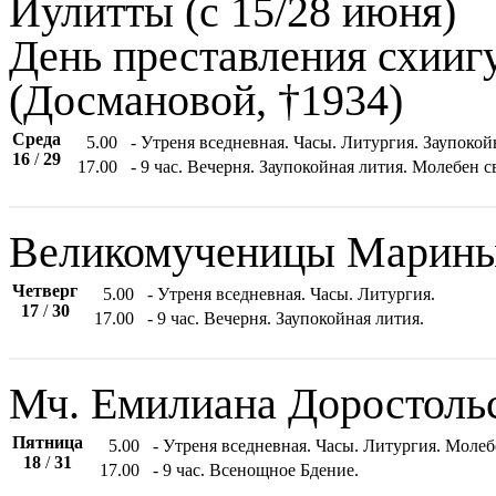
Иулитты (с 15/28 июня)
День преставления схии
(Досмановой, †1934)
Среда
5.00
- Утреня вседневная. Часы. Литургия. Заупоко
16
/
29
17.00
- 9 час. Вечерня. Заупокойная лития. Молебен 
Великомученицы Марины
Четверг
5.00
- Утреня вседневная. Часы. Литургия.
17
/
30
17.00
- 9 час. Вечерня. Заупокойная лития.
Мч. Емилиана Доростоль
Пятница
5.00
- Утреня вседневная. Часы. Литургия. Моле
18
/
31
17.00
- 9 час. Всенощное Бдение.