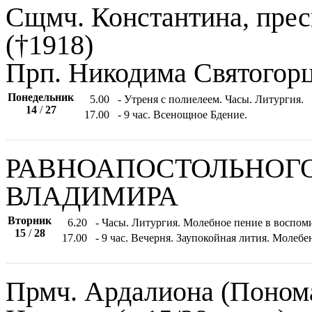
Сщмч. Константина, пре
(†1918)
Прп. Никодима Святогор
Понедельник
5.00
- Утреня с полиелеем. Часы. Литургия.
14
/
27
17.00
- 9 час. Всенощное Бдение.
РАВНОАПОСТОЛЬНОГО
ВЛАДИМИРА
Вторник
6.20
- Часы. Литургия. Молебное пение в воспом
15
/
28
17.00
- 9 час. Вечерня. Заупокойная лития. Моле
Прмч. Ардалиона (Понома