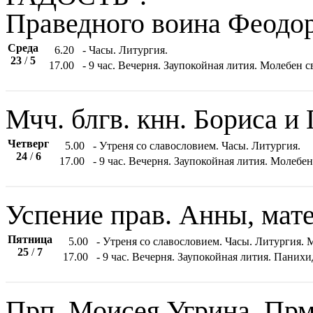
Праведного воина Феодо
Среда
6.20
- Часы. Литургия.
23
/
5
17.00
- 9 час. Вечерня. Заупокойная лития. Молебен 
Мчч. блгв. кнн. Бориса и
Четверг
5.00
- Утреня со славословием. Часы. Литургия.
24
/
6
17.00
- 9 час. Вечерня. Заупокойная лития. Молебе
Успение прав. Анны, мат
Пятница
5.00
- Утреня со славословием. Часы. Литургия.
25
/
7
17.00
- 9 час. Вечерня. Заупокойная лития. Пани
Прп. Моисея Угрина. Пр