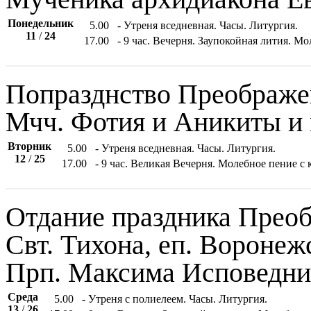
Понедельник
5.00
- Утреня вседневная. Часы. Литургия.
11
/
24
17.00
- 9 час. Вечерня. Заупокойная лития. 
Попразднство Преображе
Мчч. Фотия и Аникиты и 
Вторник
5.00
- Утреня вседневная. Часы. Литургия.
12
/
25
17.00
- 9 час. Великая Вечерня. Молебное пение 
Отдание праздника Прео
Свт. Тихона, еп. Воронеж
Прп. Максима Исповедни
Среда
5.00
- Утреня с полиелеем. Часы. Литургия.
13
/
26