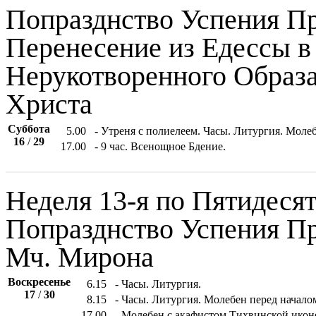
Попразднство Успения Пр
Перенесение из Едессы в
Нерукотворенного Образа
Христа
Суббота
5.00
- Утреня с полиелеем. Часы. Литургия. Мол
16
/
29
17.00
- 9 час. Всенощное Бдение.
Неделя 13-я по Пятидесят
Попразднство Успения Пр
Мч. Мирона
Воскресенье
6.15
- Часы. Литургия.
17
/
30
8.15
- Часы. Литургия. Молебен перед начало
17.00
- Молебен с акафистом Тихвинской икон