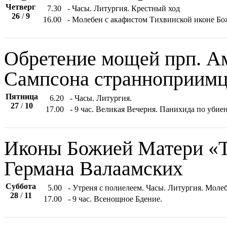
Четверг
7.30
- Часы. Литургия. Крестный ход
26
/
9
16.00
- Молебен с акафистом Тихвинской иконе Бо
Обретение мощей прп. Ам
Сампсона странноприимц
Пятница
6.20
- Часы. Литургия.
27
/
10
17.00
- 9 час. Великая Вечерня. Панихида по уб
Иконы Божией Матери «Т
Германа Валаамских
Суббота
5.00
- Утреня с полиелеем. Часы. Литургия. Мол
28
/
11
17.00
- 9 час. Всенощное Бдение.