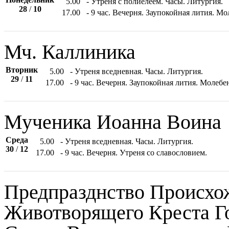
5.00
- Утреня с полиелеем. Часы. Литургия.
28
/
10
17.00
- 9 час. Вечерня. Заупокойная лития. М
Мч. Каллиника
Вторник
5.00
- Утреня вседневная. Часы. Литургия.
29
/
11
17.00
- 9 час. Вечерня. Заупокойная лития. Молеб
Мученика Иоанна Воина
Среда
5.00
- Утреня вседневная. Часы. Литургия.
30
/
12
17.00
- 9 час. Вечерня. Утреня со славословием.
Предпразднство Происхо
Животворящего Креста Г