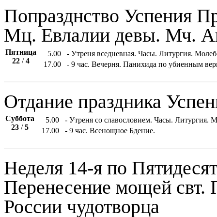
Попразднство Успения Пр
Мц. Евлалии девы. Мч. 
Пятница
5.00
- Утреня вседневная. Часы. Литургия. Моле
22
/
4
17.00
- 9 час. Вечерня. Панихида по убиенным ве
Отдание праздника Успен
Суббота
5.00
- Утреня со славословием. Часы. Литургия.
23
/
5
17.00
- 9 час. Всенощное Бдение.
Неделя 14-я по Пятидесят
Перенесение мощей свт. 
России чудотворца